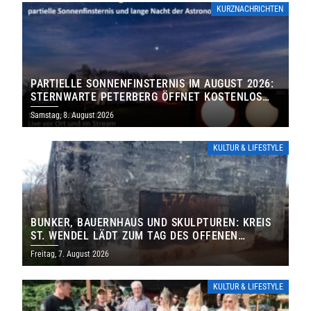
KURZNACHRICHTEN
PARTIELLE SONNENFINSTERNIS IM AUGUST 2026:
STERNWARTE PETERBERG ÖFFNET KOSTENLOS
IHRE TORE
Samstag, 8. August 2026
KULTUR & LIFESTYLE
BUNKER, BAUERNHAUS UND SKULPTUREN: KREIS
ST. WENDEL LÄDT ZUM TAG DES OFFENEN
DENKMALS EIN
Freitag, 7. August 2026
KULTUR & LIFESTYLE