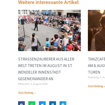
Weitere interessante Artikel:
STRASSENZAUBERER AUS ALLER W
TANZCAFÉ
ELT TRETEN IM AUGUST IN ST. W
AM 8. AU
ENDELER INNENSTADT G
TÜREN
Dienstag, 4. A
EGENEINANDER AN
Mittwoch, 5. August 2026
Zum Beitrag 
Zum Beitrag »