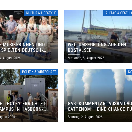
KULTUR & LIFESTYLE
ALLTAG & GESEL
E MUSIKERINNEN UND
WELTUMSEGELUNG AUF DEN
 SPIELTEN DEUTSCH-
BOSTALSEE
ANISCHES PROGRAMM IN
6. August 2026
Mittwoch, 5. August 2026
POLITIK & WIRTSCHAFT
K
E THOLEY ERRICHTET
GASTKOMMENTAR: AUSBAU V
AMPUS IN HASBORN-
CATTENOM – EINE CHANCE F
LER FÜR RUND 8,5 BIS 9
LOTHRINGEN UND DAS SAARL
ugust 2026
Sonntag, 2. August 2026
EN EURO