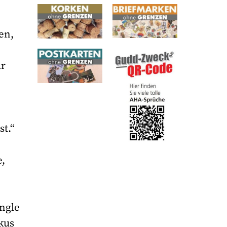
en,
ür
st.“
e,
ingle
kus