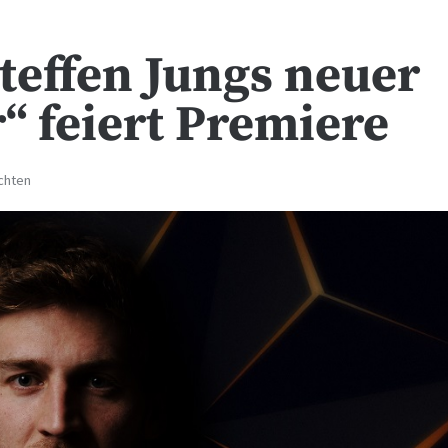
teffen Jungs neuer
“ feiert Premiere
chten