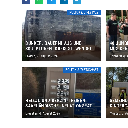
KULTUR & LIFESTYLE
BUNKER, BAUERNHAUS UND
40 JUNG
SKULPTUREN: KREIS ST. WENDEL
MUSIKER
LÄDT ZUM TAG DES OFFENEN
BRASILI
Freitag, 7. August 2026
Donnerstag, 
DENKMALS EIN
THOLEY
POLITIK & WIRTSCHAFT
HEIZÖL UND BENZIN TREIBEN
GEMEIND
SAARLÄNDISCHE INFLATIONSRATE
KINDERC
IM JULI AUF 3,2 PROZENT
DAUTWEI
Dienstag, 4. August 2026
Montag, 3. A
MILLION