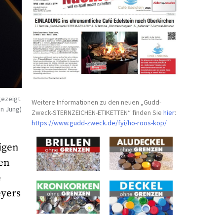
ezeigt.
Weitere Informationen zu den neuen „Gudd-
en Jung)
Zweck-STERNZEICHEN-
ETIKETTEN“ finden Sie
hier
:
https://www.gudd-zweck.de/fyi/
ho-roos-kop/
igen
den
e
eyers