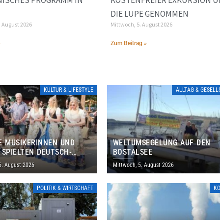
DIE LUPE GENOMMEN
. August 2026
Mittwoch, 5. August 2026
»
Zum Beitrag »
KULTUR & LIFESTYLE
ALLTAG & GESEL
E MUSIKERINNEN UND
WELTUMSEGELUNG AUF DEN
 SPIELTEN DEUTSCH-
BOSTALSEE
ANISCHES PROGRAMM IN
6. August 2026
Mittwoch, 5. August 2026
POLITIK & WIRTSCHAFT
K