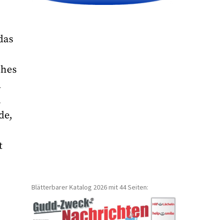
n
das
ches
d
n
de,
t
Blätterbarer Katalog 2026 mit 44 Seiten: