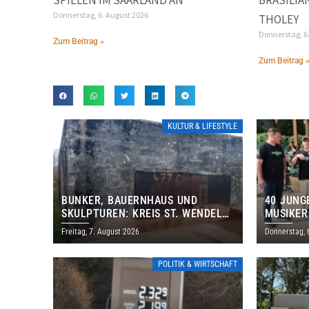
Donnerstag, 6. August 2026
THOLEY
Donnerstag, 6
Zum Beitrag »
Zum Beitrag 
KULTUR & LIFESTYLE
BUNKER, BAUERNHAUS UND
40 JUNG
SKULPTUREN: KREIS ST. WENDEL
MUSIKER
LÄDT ZUM TAG DES OFFENEN
BRASILI
Freitag, 7. August 2026
Donnerstag, 
DENKMALS EIN
THOLEY
POLITIK & WIRTSCHAFT