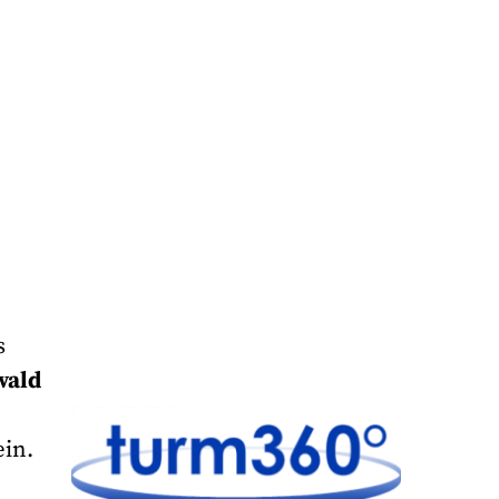
s
wald
in.