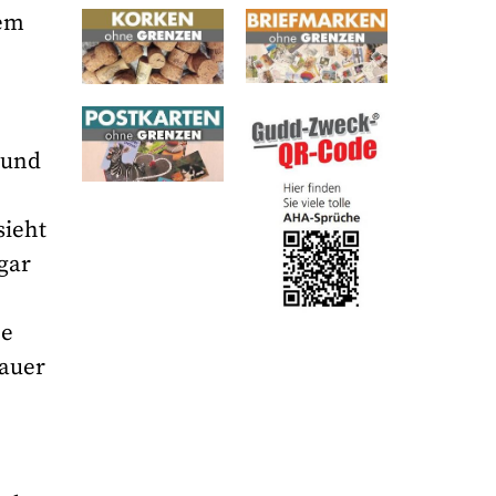
dem
 und
sieht
gar
he
bauer