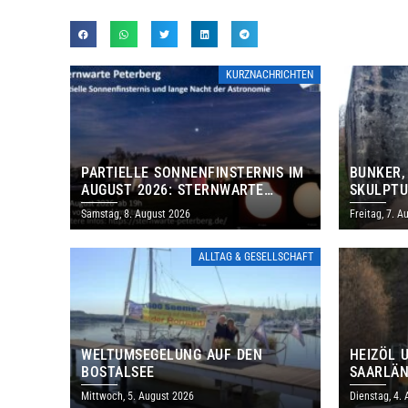
KURZNACHRICHTEN
PARTIELLE SONNENFINSTERNIS IM
BUNKER,
AUGUST 2026: STERNWARTE
SKULPTU
PETERBERG ÖFFNET KOSTENLOS
LÄDT ZU
Samstag, 8. August 2026
Freitag, 7. A
IHRE TORE
DENKMAL
ALLTAG & GESELLSCHAFT
WELTUMSEGELUNG AUF DEN
HEIZÖL 
BOSTALSEE
SAARLÄN
IM JULI
Mittwoch, 5. August 2026
Dienstag, 4.