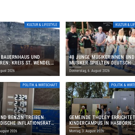
KULTUR & LIFESTYLE
KULTUR & LI
 BAUERNHAUS UND
40 JUNGE MUSIKERINNEN UND
REN: KREIS ST. WENDEL
MUSIKER SPIELTEN DEUTSCH-
M TAG DES OFFENEN
BRASILIANISCHES PROGRAMM 
ugust 2026
Donnerstag, 6. August 2026
S EIN
THOLEY
POLITIK & WIRTSCHAFT
POLITIK & WIR
UND BENZIN TREIBEN
GEMEINDE THOLEY ERRICHTE
DISCHE INFLATIONSRATE
KINDERCAMPUS IN HASBORN-
 AUF 3,2 PROZENT
DAUTWEILER FÜR RUND 8,5 BI
 August 2026
Montag, 3. August 2026
MILLIONEN EURO