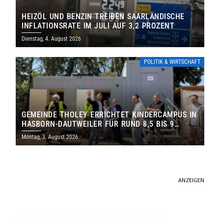
HEIZÖL UND BENZIN TREIBEN SAARLÄNDISCHE
INFLATIONSRATE IM JULI AUF 3,2 PROZENT
Dienstag, 4. August 2026
POLITIK & WIRTSCHAFT
GEMEINDE THOLEY ERRICHTET KINDERCAMPUS IN
HASBORN-DAUTWEILER FÜR RUND 8,5 BIS 9
MILLIONEN EURO
Montag, 3. August 2026
ANZEIGEN