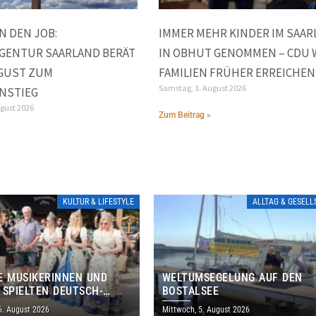
N DEN JOB:
IMMER MEHR KINDER IM SAAR
GENTUR SAARLAND BERÄT
IN OBHUT GENOMMEN – CDU 
UGUST ZUM
FAMILIEN FRÜHER ERREICHEN
Samstag, 1. August 2026
NSTIEG
ugust 2026
Zum Beitrag »
»
KULTUR & LIFESTYLE
ALLTAG & GESEL
E MUSIKERINNEN UND
WELTUMSEGELUNG AUF DEN
 SPIELTEN DEUTSCH-
BOSTALSEE
ANISCHES PROGRAMM IN
6. August 2026
Mittwoch, 5. August 2026