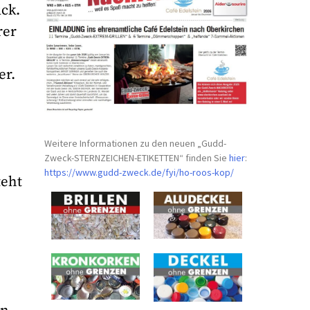
ück.
rer
er.
n
Weitere Informationen zu den neuen „Gudd-
Zweck-STERNZEICHEN-
ETIKETTEN“ finden Sie
hier
:
https://www.gudd-zweck.de/fyi/
ho-roos-kop/
teht