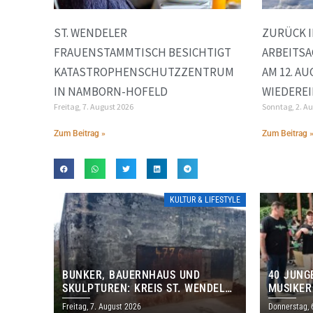
ST. WENDELER
ZURÜCK I
FRAUENSTAMMTISCH BESICHTIGT
ARBEITSA
KATASTROPHENSCHUTZZENTRUM
AM 12. A
IN NAMBORN-HOFELD
WIEDEREI
Freitag, 7. August 2026
Sonntag, 2. A
Zum Beitrag »
Zum Beitrag 
KULTUR & LIFESTYLE
BUNKER, BAUERNHAUS UND
40 JUNG
SKULPTUREN: KREIS ST. WENDEL
MUSIKER
LÄDT ZUM TAG DES OFFENEN
BRASILI
Freitag, 7. August 2026
Donnerstag, 