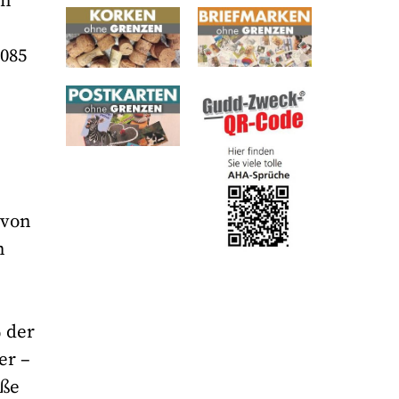
en
.085
 von
n
% der
er –
oße