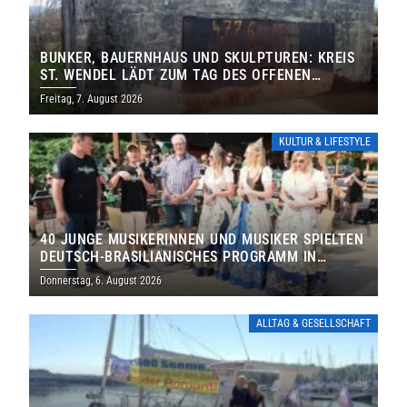
BUNKER, BAUERNHAUS UND SKULPTUREN: KREIS
ST. WENDEL LÄDT ZUM TAG DES OFFENEN
DENKMALS EIN
Freitag, 7. August 2026
KULTUR & LIFESTYLE
40 JUNGE MUSIKERINNEN UND MUSIKER SPIELTEN
DEUTSCH-BRASILIANISCHES PROGRAMM IN
THOLEY
Donnerstag, 6. August 2026
ALLTAG & GESELLSCHAFT