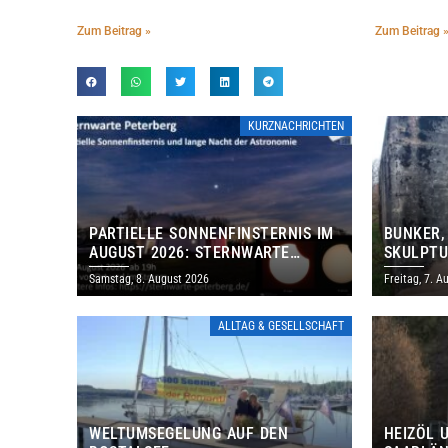
Zum Beitrag »
Zum Beitrag 
KURZNACHRICHTEN
PARTIELLE SONNENFINSTERNIS IM
BUNKER,
AUGUST 2026: STERNWARTE
SKULPTU
PETERBERG ÖFFNET KOSTENLOS
LÄDT ZU
Samstag, 8. August 2026
Freitag, 7. A
IHRE TORE
DENKMAL
ALLTAG & GESELLSCHAFT
WELTUMSEGELUNG AUF DEN
HEIZÖL 