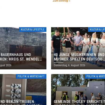
Zum Beitrag »
»
KULTUR & LIFESTYLE
KULTUR & LI
 BAUERNHAUS UND
40 JUNGE MUSIKERINNEN UND
REN: KREIS ST. WENDEL
MUSIKER SPIELTEN DEUTSCH-
M TAG DES OFFENEN
BRASILIANISCHES PROGRAMM 
ugust 2026
Donnerstag, 6. August 2026
S EIN
THOLEY
POLITIK & WIRTSCHAFT
POLITIK & WIR
UND BENZIN TREIBEN
GEMEINDE THOLEY ERRICHTE