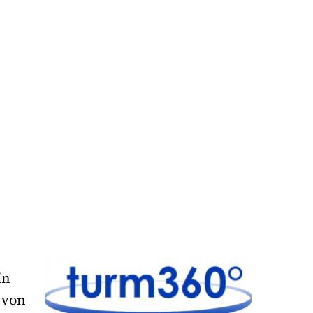
in
 von