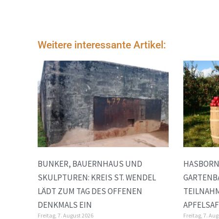
Weitere interessante Artikel:
BUNKER, BAUERNHAUS UND
HASBORN
SKULPTUREN: KREIS ST. WENDEL
GARTENB
LÄDT ZUM TAG DES OFFENEN
TEILNAH
DENKMALS EIN
APFELSA
Freitag, 7. August 2026
Freitag, 7. Au