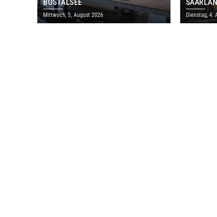
BOSTALSEE
SAARLÄN
IM JULI
Mittwoch, 5. August 2026
Dienstag, 4.