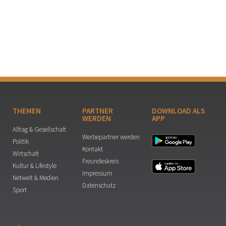
THEMEN
PARTNER
DOWNLOAD ALS
WERDEN
APP
Alltag & Gesellschaft
Werbepartner werden
Politik
Kontakt
Wirtschaft
Freundeskreis
Kultur & Lifestyle
Impressum
Netwelt & Medien
Datenschutz
Sport