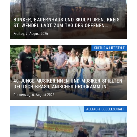
BUNKER, BAUERNHAUS UND SKULPTUREN: KREIS
ST. WENDEL LÄDT ZUM TAG DES OFFENEN
DENKMALS EIN
Freitag, 7. August 2026
KULTUR & LIFESTYLE
40 JUNGE MUSIKERINNEN UND MUSIKER SPIELTEN
DEUTSCH-BRASILIANISCHES PROGRAMM IN
THOLEY
Donnerstag, 6. August 2026
ALLTAG & GESELLSCHAFT