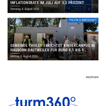
INFLATIONSRATE IM JULI AUF 3,2 PROZENT
Dienstag, 4. August 2026
POLITIK & WIRTSCHAFT
GEMEINDE THOLEY ERRICHTET KINDERCAMPUS IN
HASBORN-DAUTWEILER FÜR RUND 8,5 BIS 9
MILLIONEN EURO
Montag, 3. August 2026
ANZEIGEN