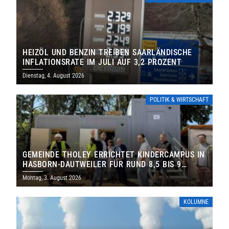
HEIZÖL UND BENZIN TREIBEN SAARLÄNDISCHE
INFLATIONSRATE IM JULI AUF 3,2 PROZENT
Dienstag, 4. August 2026
POLITIK & WIRTSCHAFT
GEMEINDE THOLEY ERRICHTET KINDERCAMPUS IN
HASBORN-DAUTWEILER FÜR RUND 8,5 BIS 9
MILLIONEN EURO
Montag, 3. August 2026
KOLUMNE