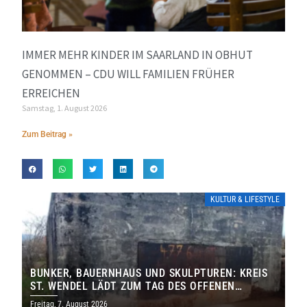
IMMER MEHR KINDER IM SAARLAND IN OBHUT
GENOMMEN – CDU WILL FAMILIEN FRÜHER
ERREICHEN
Samstag, 1. August 2026
Zum Beitrag »
KULTUR & LIFESTYLE
BUNKER, BAUERNHAUS UND SKULPTUREN: KREIS
ST. WENDEL LÄDT ZUM TAG DES OFFENEN
DENKMALS EIN
Freitag, 7. August 2026