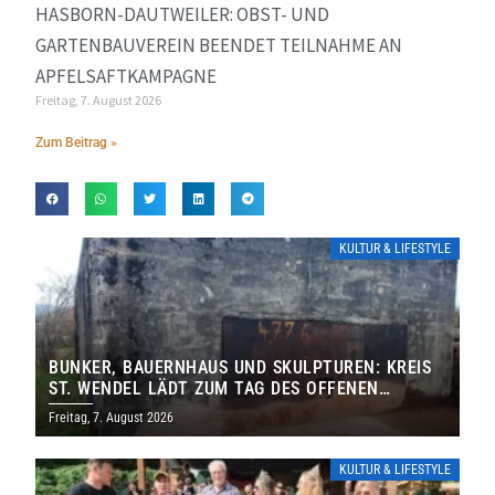
HASBORN-DAUTWEILER: OBST- UND
GARTENBAUVEREIN BEENDET TEILNAHME AN
APFELSAFTKAMPAGNE
Freitag, 7. August 2026
Zum Beitrag »
KULTUR & LIFESTYLE
BUNKER, BAUERNHAUS UND SKULPTUREN: KREIS
ST. WENDEL LÄDT ZUM TAG DES OFFENEN
DENKMALS EIN
Freitag, 7. August 2026
KULTUR & LIFESTYLE