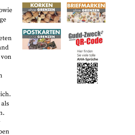
sowie
age
teten
and
 von
n
ich.
 als
n.
r
eben