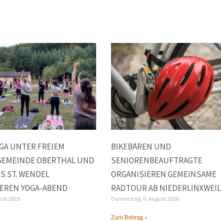
GA UNTER FREIEM
BIKEBÄREN UND
GEMEINDE OBERTHAL UND
SENIORENBEAUFTRAGTE
S ST. WENDEL
ORGANISIEREN GEMEINSAME
EREN YOGA-ABEND
RADTOUR AB NIEDERLINXWEI
gust 2026
Donnerstag, 6. August 2026
»
Zum Beitrag »