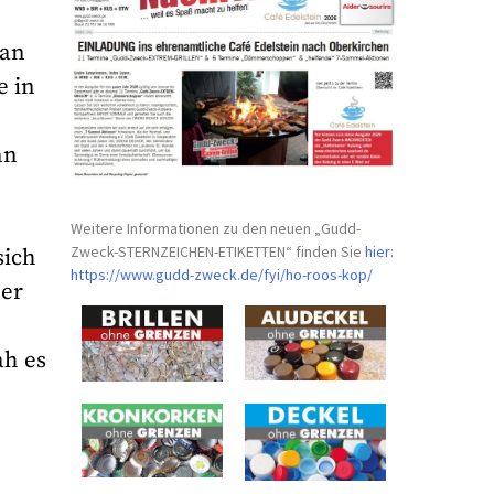
an
e in
nn
Weitere Informationen zu den neuen „Gudd-
Zweck-STERNZEICHEN-
ETIKETTEN“ finden Sie
hier
:
sich
https://www.gudd-zweck.de/fyi/
ho-roos-kop/
ner
ah es