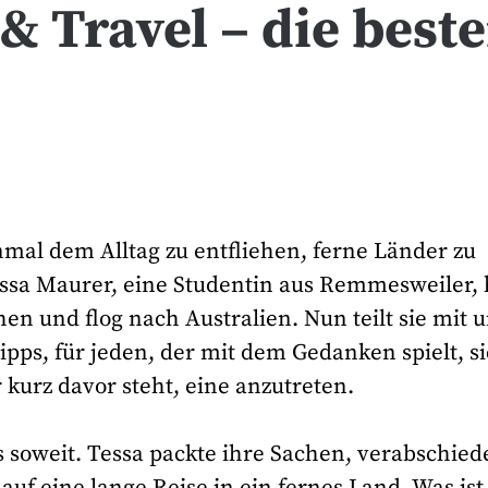
 Travel – die best
mal dem Alltag zu entfliehen, ferne Länder zu
ssa Maurer, eine Studentin aus Remmesweiler, 
hen und flog nach Australien. Nun teilt sie mit 
pps, für jeden, der mit dem Gedanken spielt, s
 kurz davor steht, eine anzutreten.
es soweit. Tessa packte ihre Sachen, verabschied
auf eine lange Reise in ein fernes Land. Was ist