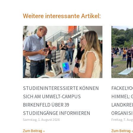
Weitere interessante Artikel:
STUDIENINTERESSIERTE KÖNNEN
FACKELYO
SICH AM UMWELT-CAMPUS
HIMMEL: 
BIRKENFELD ÜBER 39
LANDKREI
STUDIENGÄNGE INFORMIEREN
ORGANISI
Samstag, 1. August 2026
Freitag, 7. Au
Zum Beitrag »
Zum Beitrag 