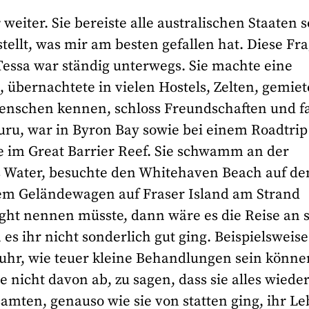
r
weiter. Sie bereiste alle australischen Staaten 
tellt, was mir am besten gefallen hat. Diese Fr
 Tessa war ständig unterwegs. Sie machte eine
übernachtete in vielen Hostels, Zelten, gemie
 Menschen kennen, schloss Freundschaften und f
uru, war in Byron Bay sowie bei einem Roadtrip
e im Great Barrier Reef. Sie schwamm an der
es Water, besuchte den Whitehaven Beach auf de
nem Geländewagen auf Fraser Island am Strand
ght nennen müsste, dann wäre es die Reise an s
s ihr nicht sonderlich gut ging. Beispielsweise
rfuhr, wie teuer kleine Behandlungen sein könne
 nicht davon ab, zu sagen, dass sie alles wiede
amten, genauso wie sie von statten ging, ihr L