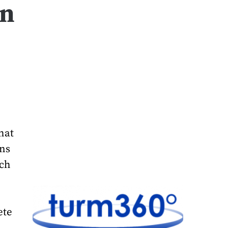
en
hat
uns
ich
ete