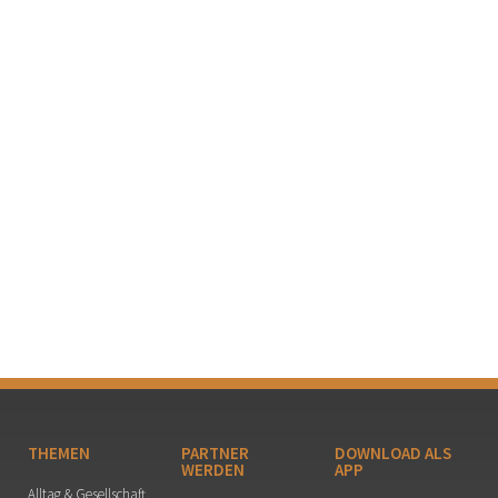
THEMEN
PARTNER
DOWNLOAD ALS
WERDEN
APP
Alltag & Gesellschaft