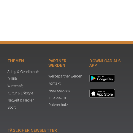
THEMEN
PARTNER
DOWNLOAD ALS
WERDEN
APP
Alltag & Gesellschaft
Werbepartner werden
Politik
Kontakt
Wirtschaft
Freundeskreis
Kultur & Lifestyle
Impressum
Netwelt & Medien
Datenschutz
Sport
TÄGLICHER NEWSLETTER