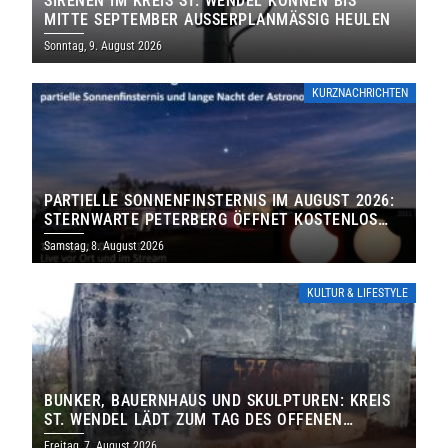
SIRENEN IM KREIS ST. WENDEL KÖNNEN BIS
MITTE SEPTEMBER AUSSERPLANMÄSSIG HEULEN
Sonntag, 9. August 2026
KURZNACHRICHTEN
PARTIELLE SONNENFINSTERNIS IM AUGUST 2026:
STERNWARTE PETERBERG ÖFFNET KOSTENLOS
IHRE TORE
Samstag, 8. August 2026
KULTUR & LIFESTYLE
BUNKER, BAUERNHAUS UND SKULPTUREN: KREIS
ST. WENDEL LÄDT ZUM TAG DES OFFENEN
DENKMALS EIN
Freitag, 7. August 2026