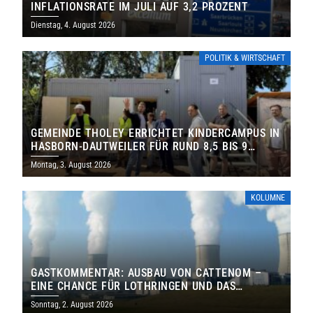
INFLATIONSRATE IM JULI AUF 3,2 PROZENT
Dienstag, 4. August 2026
POLITIK & WIRTSCHAFT
GEMEINDE THOLEY ERRICHTET KINDERCAMPUS IN
HASBORN-DAUTWEILER FÜR RUND 8,5 BIS 9
MILLIONEN EURO
Montag, 3. August 2026
KOLUMNE
GASTKOMMENTAR: AUSBAU VON CATTENOM –
EINE CHANCE FÜR LOTHRINGEN UND DAS
SAARLAND
Sonntag, 2. August 2026