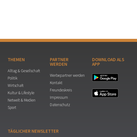
THEMEN
PARTNER
DOWNLOAD ALS
WERDEN
APP
Alltag & Gesellschaft
Werbepartner werden
Politik
Kontakt
Wirtschaft
Freundeskreis
Kultur & Lifestyle
Impressum
Netwelt & Medien
Datenschutz
Sport
TÄGLICHER NEWSLETTER