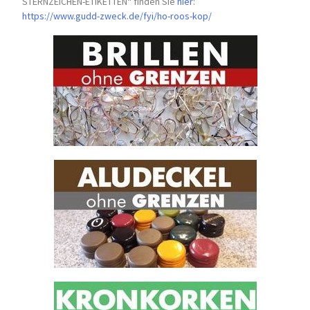
STERNZEICHEN-
ETIKETTEN“ finden Sie
hier
:
https://www.gudd-zweck.de/fyi/
ho-roos-kop/