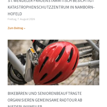
ST. WENDELER FRAUENSTAMMTISCH BESICHTIGT
KATASTROPHENSCHUTZZENTRUM IN NAMBORN-
HOFELD
Freitag, 7. August 2026
Zum Beitrag »
BIKEBÄREN UND SENIORENBEAUFTRAGTE
ORGANISIEREN GEMEINSAME RADTOUR AB
NIEDERLINXWEILER