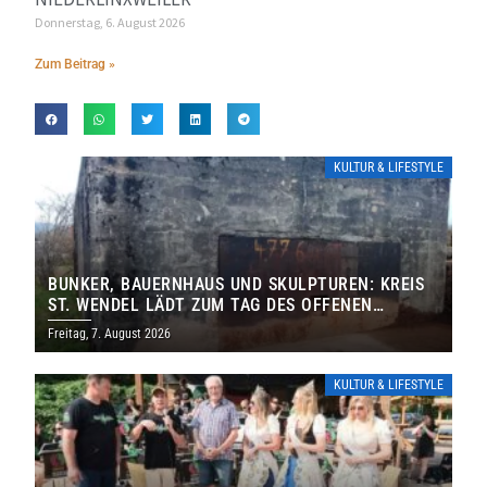
Donnerstag, 6. August 2026
Zum Beitrag »
KULTUR & LIFESTYLE
BUNKER, BAUERNHAUS UND SKULPTUREN: KREIS
ST. WENDEL LÄDT ZUM TAG DES OFFENEN
DENKMALS EIN
Freitag, 7. August 2026
KULTUR & LIFESTYLE