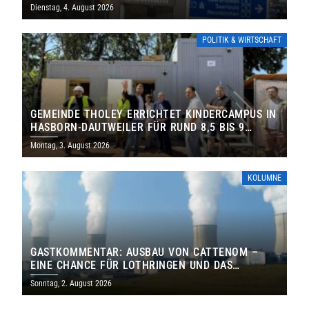
Dienstag, 4. August 2026
POLITIK & WIRTSCHAFT
GEMEINDE THOLEY ERRICHTET KINDERCAMPUS IN
HASBORN-DAUTWEILER FÜR RUND 8,5 BIS 9
MILLIONEN EURO
Montag, 3. August 2026
KOLUMNE
GASTKOMMENTAR: AUSBAU VON CATTENOM –
EINE CHANCE FÜR LOTHRINGEN UND DAS
SAARLAND
Sonntag, 2. August 2026