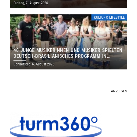
DENKMALS EIN
Freitag, 7. August 2026
KULTUR & LIFESTYLE
40 JUNGE MUSIKERINNEN UND MUSIKER SPIELTEN
DEUTSCH-BRASILIANISCHES PROGRAMM IN
THOLEY
Donnerstag, 6. August 2026
ANZEIGEN