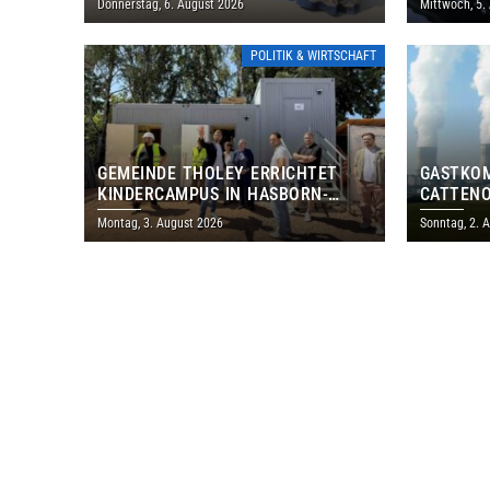
Donnerstag, 6. August 2026
Mittwoch, 5.
THOLEY
POLITIK & WIRTSCHAFT
GEMEINDE THOLEY ERRICHTET
GASTKO
KINDERCAMPUS IN HASBORN-
CATTENO
DAUTWEILER FÜR RUND 8,5 BIS 9
LOTHRIN
Montag, 3. August 2026
Sonntag, 2. 
MILLIONEN EURO