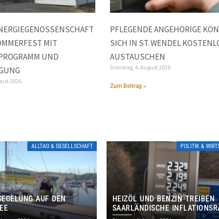
ENERGIEGENOSSENSCHAFT
PFLEGENDE ANGEHÖRIGE KÖ
OMMERFEST MIT
SICH IN ST. WENDEL KOSTENL
NPROGRAMM UND
AUSTAUSCHEN
Dienstag, 4. August 2026
IGUNG
gust 2026
Zum Beitrag »
»
ALLTAG & GESELLSCHAFT
POLITIK & WIR
EGELUNG AUF DEN
HEIZÖL UND BENZIN TREIBEN
EE
SAARLÄNDISCHE INFLATIONSR
IM JULI AUF 3,2 PROZENT