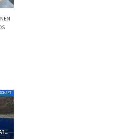
NNEN
OS
TSCHAFT
ATE