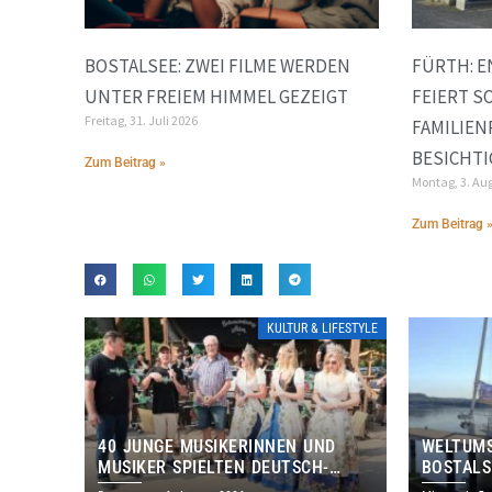
BOSTALSEE: ZWEI FILME WERDEN
FÜRTH: 
UNTER FREIEM HIMMEL GEZEIGT
FEIERT S
Freitag, 31. Juli 2026
FAMILIE
BESICHT
Zum Beitrag »
Montag, 3. Au
Zum Beitrag 
KULTUR & LIFESTYLE
40 JUNGE MUSIKERINNEN UND
WELTUMS
MUSIKER SPIELTEN DEUTSCH-
BOSTALS
BRASILIANISCHES PROGRAMM IN