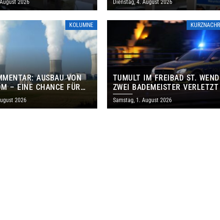
 August 2026
Dienstag, 4. August 2026
KOLUMNE
KURZNACHR
MMENTAR: AUSBAU VON
TUMULT IM FREIBAD ST. WEND
M – EINE CHANCE FÜR
ZWEI BADEMEISTER VERLETZT
GEN UND DAS SAARLAND
August 2026
Samstag, 1. August 2026