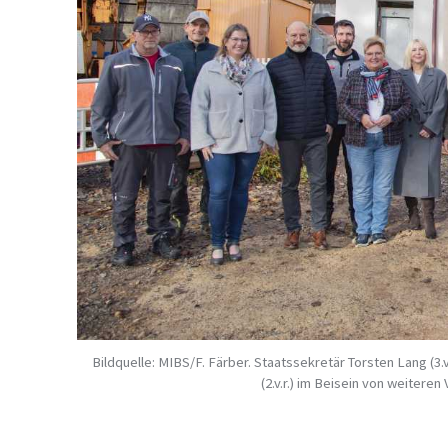
Bildquelle: MIBS/F. Färber. Staatssekretär Torsten Lang (
(2.v.r.) im Beisein von weiter