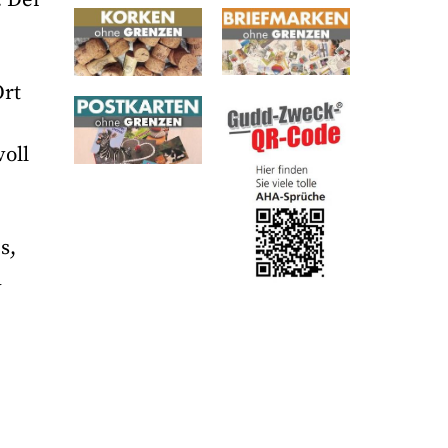
Ort
oll
s,
d