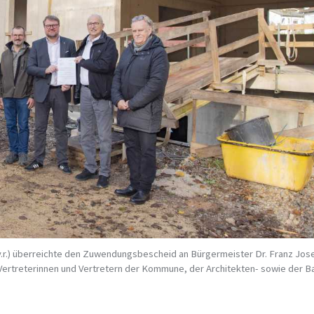
3.v.r.) überreichte den Zuwendungsbescheid an Bürgermeister Dr. Franz Jos
en Vertreterinnen und Vertretern der Kommune, der Architekten- sowie der B