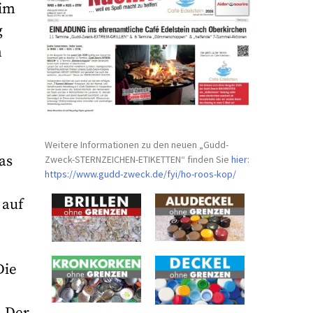
 im
g
m
Weitere Informationen zu den neuen „Gudd-
as
Zweck-STERNZEICHEN-
ETIKETTEN“ finden Sie
hier
:
https://www.gudd-zweck.de/fyi/
ho-roos-kop/
 auf
Die
. Der