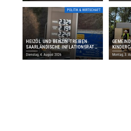
POLITIK & WIRTSCHAFT
HEIZÖL UND BENZIN TREIBEN
GEMEIND
SAARLÄNDISCHE INFLATIONSRATE
KINDERC
IM JULI AUF 3,2 PROZENT
DAUTWEI
Dienstag, 4. August 2026
Montag, 3. A
MILLION