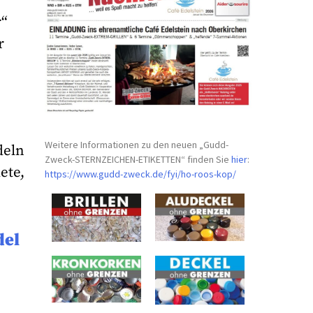
r“
r
Weitere Informationen zu den neuen „Gudd-
deln
Zweck-STERNZEICHEN-
ETIKETTEN“ finden Sie
hier
:
ete,
https://www.gudd-zweck.de/fyi/
ho-roos-kop/
del
s