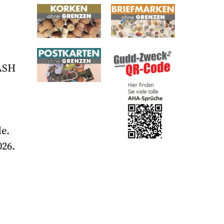
LASH
e.
026.