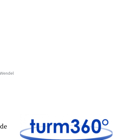
t.Wendel
.de