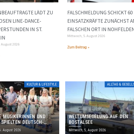
NBEAUFTRAGTE LÄDT ZU
FALSCHMELDUNG SCHICKT 60
OSEN LINE-DANCE-
EINSATZKRÄFTE ZUNÄCHST A
ERSTUNDEN IN ST.
FALSCHEN ORT IN NOHFELDE
Mittwoch, 5. August 2026
IN
. August 2026
Zum Beitrag »
»
KULTUR & LIFESTYLE
ALLTAG & GESEL
E MUSIKERINNEN UND
WELTUMSEGELUNG AUF DEN
 SPIELTEN DEUTSCH-
BOSTALSEE
ANISCHES PROGRAMM IN
6. August 2026
Mittwoch, 5. August 2026