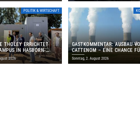
POLITIK & WIRTSCHAFT
K
E THOLEY ERRICHTET
GASTKOMMENTAR: AUSBAU V
AMPUS IN HASBORN-
CATTENOM – EINE CHANCE F
LER FÜR RUND 8,5 BIS 9
LOTHRINGEN UND DAS SAARL
ugust 2026
Sonntag, 2. August 2026
EN EURO