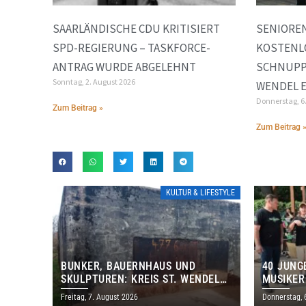
SAARLÄNDISCHE CDU KRITISIERT
SENIORE
SPD-REGIERUNG – TASKFORCE-
KOSTENL
ANTRAG WURDE ABGELEHNT
SCHNUPP
Sonntag, 2. August 2026
WENDEL E
Donnerstag, 6
Zum Beitrag »
Zum Beitrag 
KULTUR & LIFESTYLE
BUNKER, BAUERNHAUS UND
40 JUNG
SKULPTUREN: KREIS ST. WENDEL
MUSIKER
LÄDT ZUM TAG DES OFFENEN
BRASILI
Freitag, 7. August 2026
Donnerstag, 
DENKMALS EIN
THOLEY