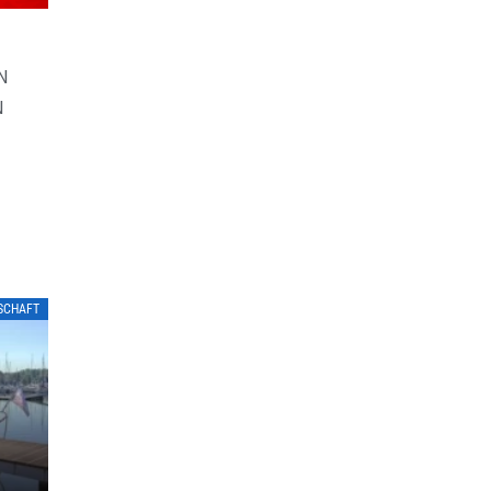
N
N
LSCHAFT