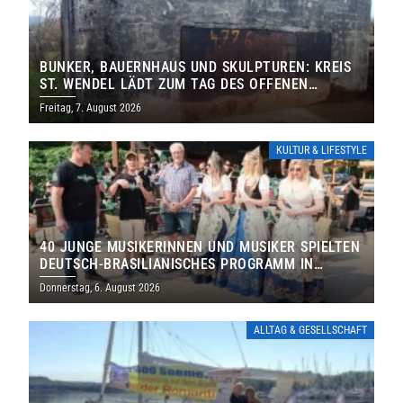
BUNKER, BAUERNHAUS UND SKULPTUREN: KREIS
ST. WENDEL LÄDT ZUM TAG DES OFFENEN
DENKMALS EIN
Freitag, 7. August 2026
KULTUR & LIFESTYLE
40 JUNGE MUSIKERINNEN UND MUSIKER SPIELTEN
DEUTSCH-BRASILIANISCHES PROGRAMM IN
THOLEY
Donnerstag, 6. August 2026
ALLTAG & GESELLSCHAFT