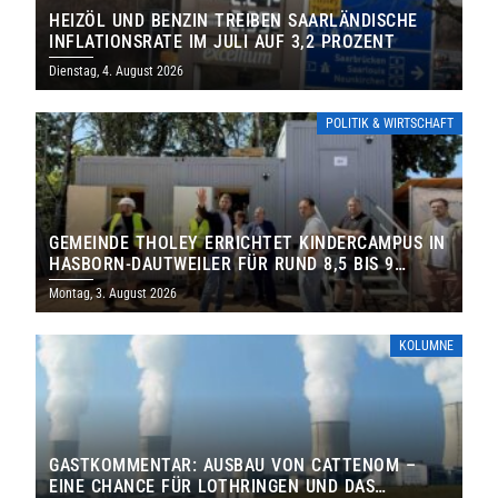
HEIZÖL UND BENZIN TREIBEN SAARLÄNDISCHE
INFLATIONSRATE IM JULI AUF 3,2 PROZENT
Dienstag, 4. August 2026
POLITIK & WIRTSCHAFT
GEMEINDE THOLEY ERRICHTET KINDERCAMPUS IN
HASBORN-DAUTWEILER FÜR RUND 8,5 BIS 9
MILLIONEN EURO
Montag, 3. August 2026
KOLUMNE
GASTKOMMENTAR: AUSBAU VON CATTENOM –
EINE CHANCE FÜR LOTHRINGEN UND DAS