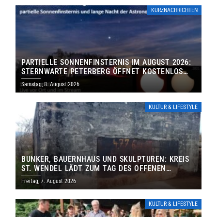
KURZNACHRICHTEN
PARTIELLE SONNENFINSTERNIS IM AUGUST 2026:
STERNWARTE PETERBERG ÖFFNET KOSTENLOS
IHRE TORE
Samstag, 8. August 2026
KULTUR & LIFESTYLE
BUNKER, BAUERNHAUS UND SKULPTUREN: KREIS
ST. WENDEL LÄDT ZUM TAG DES OFFENEN
DENKMALS EIN
Freitag, 7. August 2026
KULTUR & LIFESTYLE