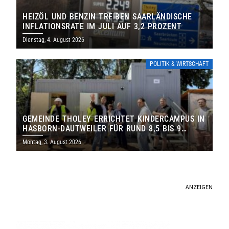
HEIZÖL UND BENZIN TREIBEN SAARLÄNDISCHE
INFLATIONSRATE IM JULI AUF 3,2 PROZENT
Dienstag, 4. August 2026
POLITIK & WIRTSCHAFT
GEMEINDE THOLEY ERRICHTET KINDERCAMPUS IN
HASBORN-DAUTWEILER FÜR RUND 8,5 BIS 9
MILLIONEN EURO
Montag, 3. August 2026
ANZEIGEN