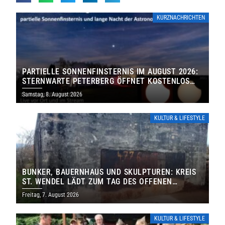
KURZNACHRICHTEN
PARTIELLE SONNENFINSTERNIS IM AUGUST 2026:
STERNWARTE PETERBERG ÖFFNET KOSTENLOS
IHRE TORE
Samstag, 8. August 2026
KULTUR & LIFESTYLE
BUNKER, BAUERNHAUS UND SKULPTUREN: KREIS
ST. WENDEL LÄDT ZUM TAG DES OFFENEN
DENKMALS EIN
Freitag, 7. August 2026
KULTUR & LIFESTYLE