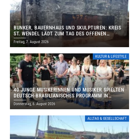
BUNKER, BAUERNHAUS UND SKULPTUREN: KREIS
ST. WENDEL LÄDT ZUM TAG DES OFFENEN
DENKMALS EIN
Freitag, 7. August 2026
KULTUR & LIFESTYLE
40 JUNGE MUSIKERINNEN UND MUSIKER SPIELTEN
DEUTSCH-BRASILIANISCHES PROGRAMM IN
THOLEY
Donnerstag, 6. August 2026
ALLTAG & GESELLSCHAFT