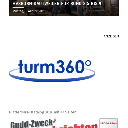
HASBORN-DAUTWEILER FÜR RUND 8,5 BIS 9
MILLIONEN EURO
Montag, 3. August 2026
ANZEIGEN
Blätterbarer Katalog 2026 mit 44 Seiten: