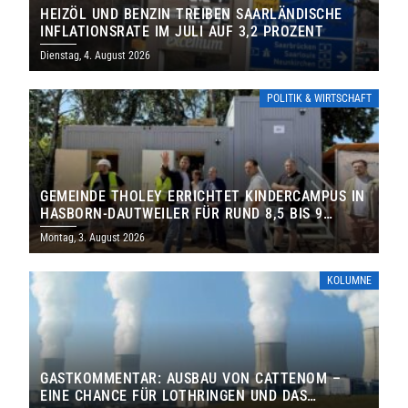
HEIZÖL UND BENZIN TREIBEN SAARLÄNDISCHE
INFLATIONSRATE IM JULI AUF 3,2 PROZENT
Dienstag, 4. August 2026
POLITIK & WIRTSCHAFT
GEMEINDE THOLEY ERRICHTET KINDERCAMPUS IN
HASBORN-DAUTWEILER FÜR RUND 8,5 BIS 9
MILLIONEN EURO
Montag, 3. August 2026
KOLUMNE
GASTKOMMENTAR: AUSBAU VON CATTENOM –
EINE CHANCE FÜR LOTHRINGEN UND DAS