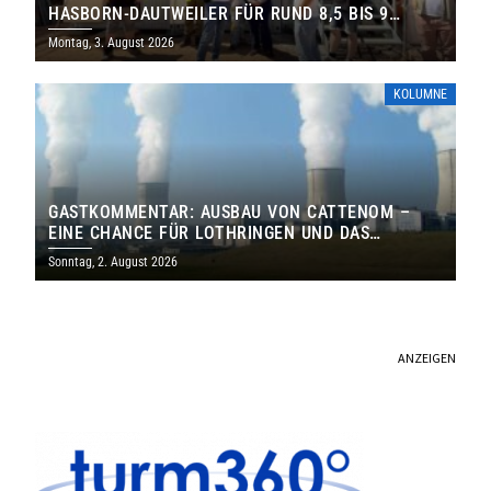
HASBORN-DAUTWEILER FÜR RUND 8,5 BIS 9
MILLIONEN EURO
Montag, 3. August 2026
KOLUMNE
GASTKOMMENTAR: AUSBAU VON CATTENOM –
EINE CHANCE FÜR LOTHRINGEN UND DAS
SAARLAND
Sonntag, 2. August 2026
ANZEIGEN