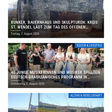
BUNKER, BAUERNHAUS UND SKULPTUREN: KREIS
ST. WENDEL LÄDT ZUM TAG DES OFFENEN
DENKMALS EIN
Freitag, 7. August 2026
KULTUR & LIFESTYLE
40 JUNGE MUSIKERINNEN UND MUSIKER SPIELTEN
DEUTSCH-BRASILIANISCHES PROGRAMM IN
THOLEY
Donnerstag, 6. August 2026
ALLTAG & GESELLSCHAFT