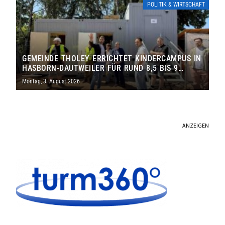
POLITIK & WIRTSCHAFT
GEMEINDE THOLEY ERRICHTET KINDERCAMPUS IN
HASBORN-DAUTWEILER FÜR RUND 8,5 BIS 9
MILLIONEN EURO
Montag, 3. August 2026
ANZEIGEN