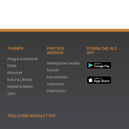
THEMEN
PARTNER
DOWNLOAD ALS
WERDEN
APP
Alltag & Gesellschaft
Werbepartner werden
Politik
Kontakt
Wirtschaft
Freundeskreis
Kultur & Lifestyle
Impressum
Netwelt & Medien
Datenschutz
Sport
TÄGLICHER NEWSLETTER