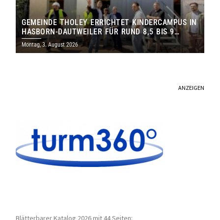
GEMEINDE THOLEY ERRICHTET KINDERCAMPUS IN
HASBORN-DAUTWEILER FÜR RUND 8,5 BIS 9
MILLIONEN EURO
Montag, 3. August 2026
ANZEIGEN
Blätterbarer Katalog 2026 mit 44 Seiten: