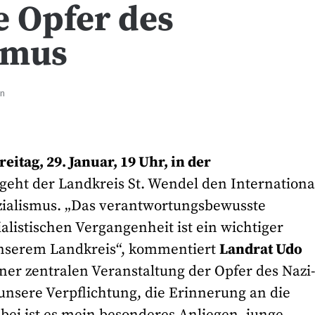
 Opfer des
smus
en
reitag, 29. Januar, 19 Uhr, in der
egeht der Landkreis St. Wendel den Internation
zialismus. „Das verantwortungsbewusste
alistischen Vergangenheit ist ein wichtiger
 unserem Landkreis“, kommentiert
Landrat Udo
iner zentralen Veranstaltung der Opfer des Nazi
unsere Verpflichtung, die Erinnerung an die
ei ist es mein besonderes Anliegen, junge