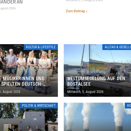
ANDER AN
August 2026
Zum Beitrag »
»
KULTUR & LIFESTYLE
ALLTAG & GESEL
E MUSIKERINNEN UND
WELTUMSEGELUNG AUF DEN
 SPIELTEN DEUTSCH-
BOSTALSEE
ANISCHES PROGRAMM IN
6. August 2026
Mittwoch, 5. August 2026
POLITIK & WIRTSCHAFT
K