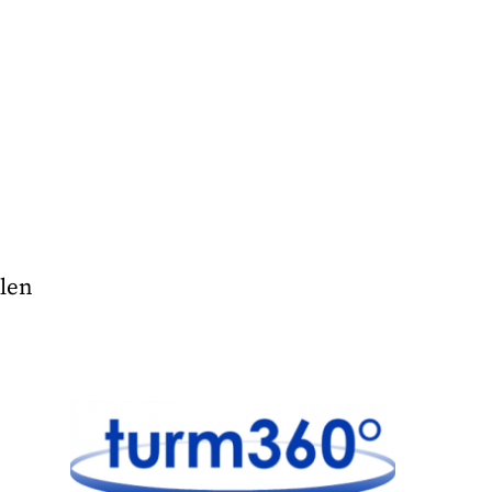
alen
-