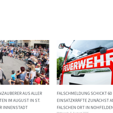
ZAUBERER AUS ALLER W
FALSCHMELDUNG SCHICKT 60
N IM AUGUST IN ST. W
EINSATZKRÄFTE ZUNÄCHST A
 INNENSTADT G
FALSCHEN ORT IN NOHFELDE
Mittwoch, 5. August 2026