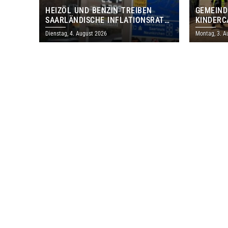
HEIZÖL UND BENZIN TREIBEN
GEMEIND
SAARLÄNDISCHE INFLATIONSRATE
KINDERC
IM JULI AUF 3,2 PROZENT
DAUTWEI
Dienstag, 4. August 2026
Montag, 3. A
MILLION