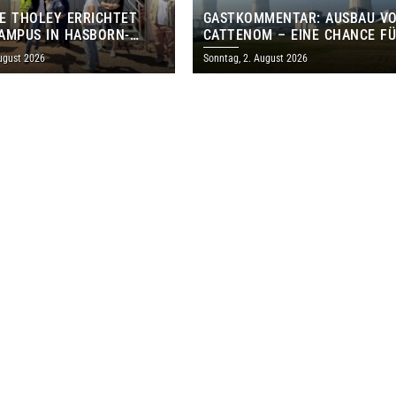
E THOLEY ERRICHTET
GASTKOMMENTAR: AUSBAU V
AMPUS IN HASBORN-
CATTENOM – EINE CHANCE F
LER FÜR RUND 8,5 BIS 9
LOTHRINGEN UND DAS SAARL
ugust 2026
Sonntag, 2. August 2026
EN EURO