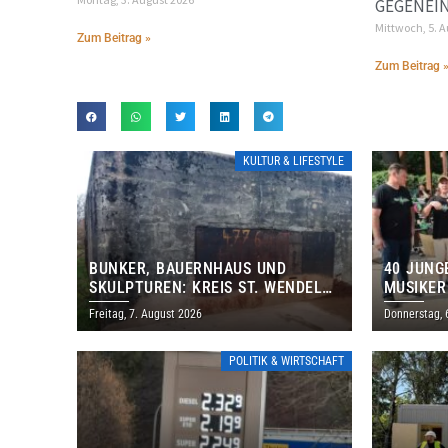
EGENEIN
Mittwoch, 5. 
Zum Beitrag »
Zum Beitrag 
KULTUR & LIFESTYLE
BUNKER, BAUERNHAUS UND
40 JUNG
SKULPTUREN: KREIS ST. WENDEL
MUSIKER
LÄDT ZUM TAG DES OFFENEN
BRASILI
Freitag, 7. August 2026
Donnerstag, 
DENKMALS EIN
THOLEY
POLITIK & WIRTSCHAFT