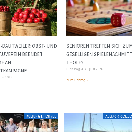
-DAUTWEILER: OBST- UND
SENIOREN TREFFEN SICH ZU
AUVEREIN BEENDET
GESELLIGEN SPIELENACHMITT
ME AN
THOLEY
Dienstag, 4. August 2026
FTKAMPAGNE
gust 2026
Zum Beitrag »
»
KULTUR & LIFESTYLE
ALLTAG & GESEL