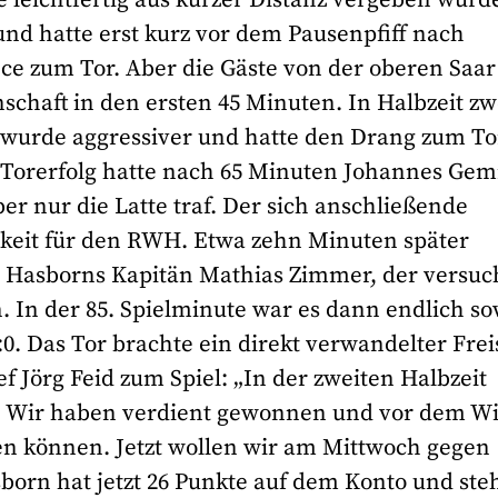
und hatte erst kurz vor dem Pausenpfiff nach
nce zum Tor. Aber die Gäste von der oberen Saar
chaft in den ersten 45 Minuten. In Halbzeit zw
n wurde aggressiver und hatte den Drang zum To
 Torerfolg hatte nach 65 Minuten Johannes Ge
er nur die Latte traf. Der sich anschließende
hkeit für den RWH. Etwa zehn Minuten später
ch Hasborns Kapitän Mathias Zimmer, der versuc
 In der 85. Spielminute war es dann endlich so
:0. Das Tor brachte ein direkt verwandelter Frei
 Jörg Feid zum Spiel: „In der zweiten Halbzeit
t. Wir haben verdient gewonnen und vor dem W
ren können. Jetzt wollen wir am Mittwoch gegen
rn hat jetzt 26 Punkte auf dem Konto und ste