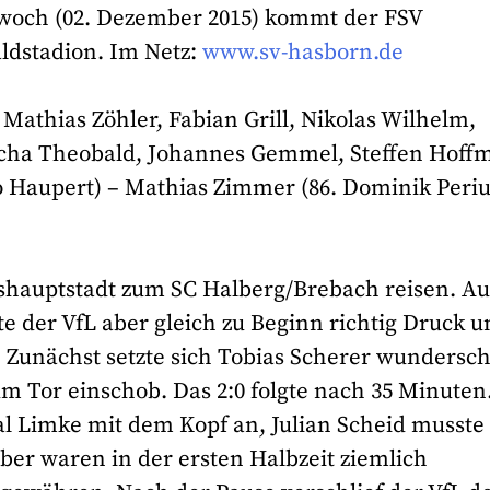
woch (02. Dezember 2015) kommt der FSV
dstadion. Im Netz:
www.sv-hasborn.de
 Mathias Zöhler, Fabian Grill, Nikolas Wilhelm,
ischa Theobald, Johannes Gemmel, Steffen Hof
co Haupert) – Mathias Zimmer (86. Dominik Periu
shauptstadt zum SC Halberg/Brebach reisen. Au
 der VfL aber gleich zu Beginn richtig Druck u
 Zunächst setzte sich Tobias Scherer wundersc
um Tor einschob. Das 2:0 folgte nach 35 Minuten
al Limke mit dem Kopf an, Julian Scheid musste
ber waren in der ersten Halbzeit ziemlich