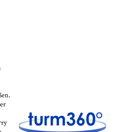
m
ßen.
der
rry
e.