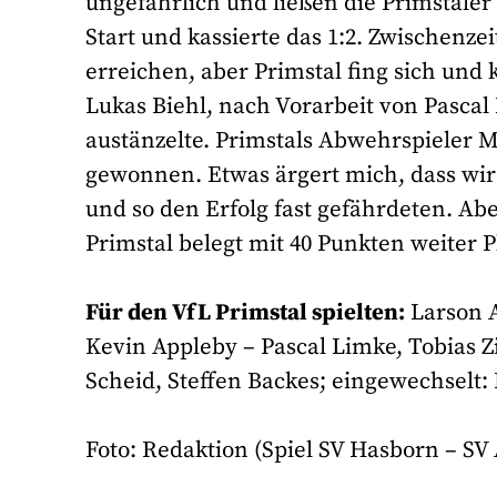
ungefährlich und ließen die Primstaler
Start und kassierte das 1:2. Zwischenze
erreichen, aber Primstal fing sich und
Lukas Biehl, nach Vorarbeit von Pasc
austänzelte. Primstals Abwehrspieler M
gewonnen. Etwas ärgert mich, dass wir 
und so den Erfolg fast gefährdeten. Ab
Primstal belegt mit 40 Punkten weiter P
Für den VfL Primstal spielten:
Larson A
Kevin Appleby – Pascal Limke, Tobias Z
Scheid, Steffen Backes; eingewechselt:
Foto: Redaktion (Spiel SV Hasborn – S