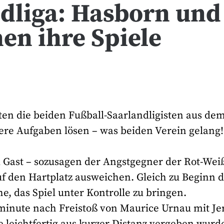
dliga: Hasborn und
en ihre Spiele
n die beiden Fußball-Saarlandligisten aus de
ere Aufgaben lösen – was beiden Verein gelang!
 Gast – sozusagen der Angstgegner der Rot-Wei
 den Hartplatz ausweichen. Gleich zu Beginn 
e, das Spiel unter Kontrolle zu bringen.
lminute nach Freistoß von Maurice Urnau mit Je
e leichtfertig aus kurzer Distanz vergeben wurd