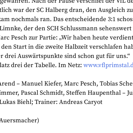
 gewähren. Nach der Pause verschlief der VfL d
itlich war der SC Halberg dran, den Ausgleich z
 kam nochmals ran. Das entscheidende 3:1 schos
al Limnke, der den SCH Schlussmann sehenswert
arc Pesch zur Partie: „Wir haben heute verdien
den Start in die zweite Halbzeit verschlafen h
er drei Auswärtspunkte sind schon gut für uns.“
latz drei der Tabelle. Im Netz:
www.vflprimstal.
rend – Manuel Kiefer, Marc Pesch, Tobias Sche
immer, Pascal Schmidt, Steffen Haupenthal – Ju
 Lukas Biehl; Trainer: Andreas Caryot
V Auersmacher)