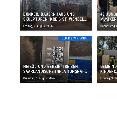
BUNKER, BAUERNHAUS UND
40 JUNG
SKULPTUREN: KREIS ST. WENDEL
MUSIKER
LÄDT ZUM TAG DES OFFENEN
BRASILI
Freitag, 7. August 2026
Donnerstag, 
DENKMALS EIN
THOLEY
POLITIK & WIRTSCHAFT
HEIZÖL UND BENZIN TREIBEN
GEMEIND
SAARLÄNDISCHE INFLATIONSRATE
KINDERC
IM JULI AUF 3,2 PROZENT
DAUTWEI
Dienstag, 4. August 2026
Montag, 3. A
MILLION