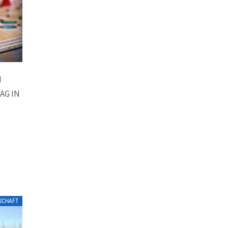
M
AG IN
LSCHAFT