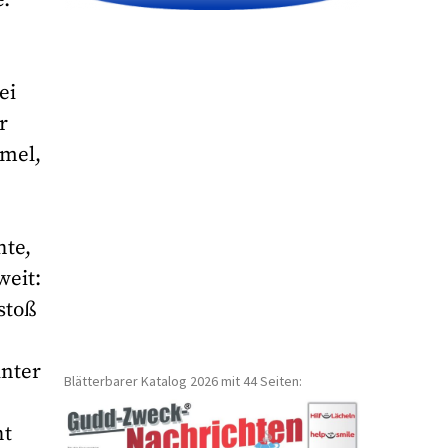
ei
r
mmel,
hte,
weit:
stoß
inter
Blätterbarer Katalog 2026 mit 44 Seiten:
ht