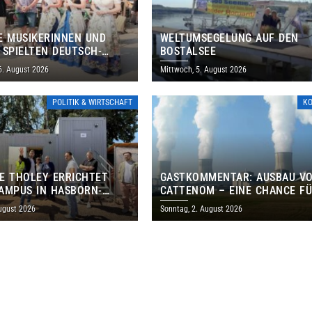
E MUSIKERINNEN UND
WELTUMSEGELUNG AUF DEN
 SPIELTEN DEUTSCH-
BOSTALSEE
ANISCHES PROGRAMM IN
6. August 2026
Mittwoch, 5. August 2026
POLITIK & WIRTSCHAFT
K
E THOLEY ERRICHTET
GASTKOMMENTAR: AUSBAU V
AMPUS IN HASBORN-
CATTENOM – EINE CHANCE F
LER FÜR RUND 8,5 BIS 9
LOTHRINGEN UND DAS SAARL
ugust 2026
Sonntag, 2. August 2026
EN EURO