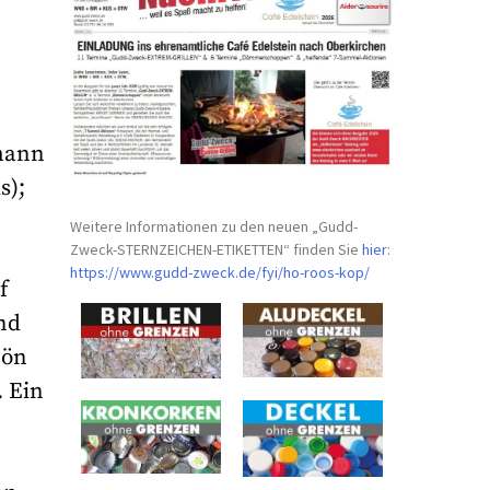
fmann
s);
Weitere Informationen zu den neuen „Gudd-
Zweck-STERNZEICHEN-
ETIKETTEN“ finden Sie
hier
:
https://www.gudd-zweck.de/fyi/
ho-roos-kop/
f
nd
hön
. Ein