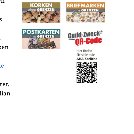
en
u
s
t
aben
de
rer,
lian