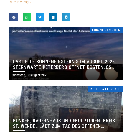
Zum Beitrag »
KURZNACHRICHTEN
PARTIELLE SONNENFINSTERNIS IM AUGUST 2026:
STERNWARTE PETERBERG ÖFFNET KOSTENLOS
IHRE TORE
Samstag, 8. August 2026
KULTUR & LIFESTYLE
BUNKER, BAUERNHAUS UND SKULPTUREN: KREIS
ST. WENDEL LÄDT ZUM TAG DES OFFENEN
DENKMALS EIN