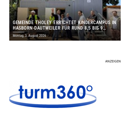
GEMEINDE THOLEY ERRICHTET KINDERCAMPUS IN
HASBORN-DAUTWEILER FÜR RUND 8,5 BIS 9
MILLIONEN EURO
Montag, 3. August 2026
ANZEIGEN