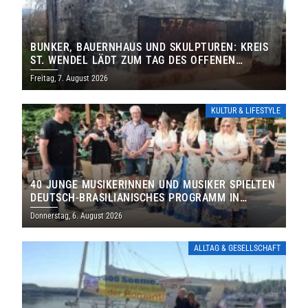
BUNKER, BAUERNHAUS UND SKULPTUREN: KREIS
ST. WENDEL LÄDT ZUM TAG DES OFFENEN
DENKMALS EIN
Freitag, 7. August 2026
KULTUR & LIFESTYLE
40 JUNGE MUSIKERINNEN UND MUSIKER SPIELTEN
DEUTSCH-BRASILIANISCHES PROGRAMM IN
THOLEY
Donnerstag, 6. August 2026
ALLTAG & GESELLSCHAFT