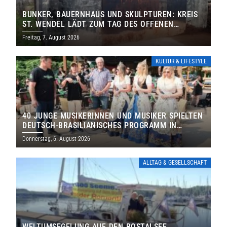
BUNKER, BAUERNHAUS UND SKULPTUREN: KREIS
ST. WENDEL LÄDT ZUM TAG DES OFFENEN
DENKMALS EIN
Freitag, 7. August 2026
KULTUR & LIFESTYLE
40 JUNGE MUSIKERINNEN UND MUSIKER SPIELTEN
DEUTSCH-BRASILIANISCHES PROGRAMM IN
THOLEY
Donnerstag, 6. August 2026
ALLTAG & GESELLSCHAFT
WELTUMSEGELUNG AUF DEN BOSTALSEE