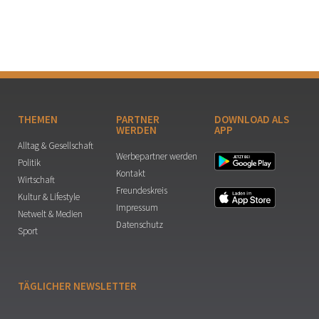
THEMEN
PARTNER
DOWNLOAD ALS
WERDEN
APP
Alltag & Gesellschaft
Werbepartner werden
Politik
Kontakt
Wirtschaft
Freundeskreis
Kultur & Lifestyle
Impressum
Netwelt & Medien
Datenschutz
Sport
TÄGLICHER NEWSLETTER