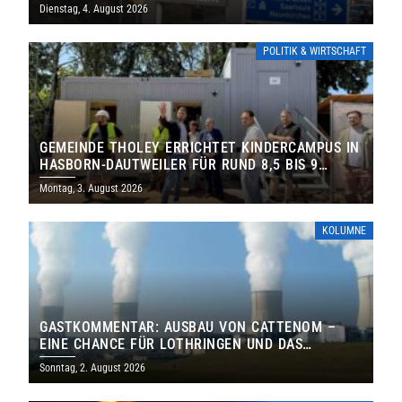
Dienstag, 4. August 2026
POLITIK & WIRTSCHAFT
GEMEINDE THOLEY ERRICHTET KINDERCAMPUS IN
HASBORN-DAUTWEILER FÜR RUND 8,5 BIS 9
MILLIONEN EURO
Montag, 3. August 2026
KOLUMNE
GASTKOMMENTAR: AUSBAU VON CATTENOM –
EINE CHANCE FÜR LOTHRINGEN UND DAS
SAARLAND
Sonntag, 2. August 2026