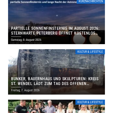
KURZNACHRICHTEN
PARTIELLE SONNENFINSTERNIS IM AUGUST 2026:
STERNWARTE PETERBERG ÖFFNET KOSTENLOS
IHRE TORE
Samstag, 8. August 2026
KULTUR & LIFESTYLE
BUNKER, BAUERNHAUS UND SKULPTUREN: KREIS
ST. WENDEL LÄDT ZUM TAG DES OFFENEN
DENKMALS EIN
Freitag, 7. August 2026
KULTUR & LIFESTYLE