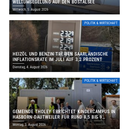
WELTUMSEGELUNG AUF DEN BOSTALSEE
Mittwoch, 5. August 2026
POLITIK & WIRTSCHAFT
HEIZÖL UND BENZIN TREIBEN SAARLÄNDISCHE
INFLATIONSRATE IM JULI AUF 3,2 PROZENT
Dienstag, 4. August 2026
POLITIK & WIRTSCHAFT
GEMEINDE THOLEY ERRICHTET KINDERCAMPUS IN
HASBORN-DAUTWEILER FÜR RUND 8,5 BIS 9
MILLIONEN EURO
Montag, 3. August 2026