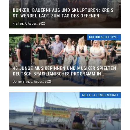
BUNKER, BAUERNHAUS UND SKULPTUREN: KREIS
ST. WENDEL LÄDT ZUM TAG DES OFFENEN
DENKMALS EIN
Freitag, 7. August 2026
KULTUR & LIFESTYLE
40 JUNGE MUSIKERINNEN UND MUSIKER SPIELTEN
DEUTSCH-BRASILIANISCHES PROGRAMM IN
THOLEY
Donnerstag, 6. August 2026
ALLTAG & GESELLSCHAFT