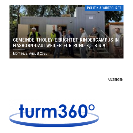
POLITIK & WIRTSCHAFT
GEMEINDE THOLEY ERRICHTET KINDERCAMPUS IN
HASBORN-DAUTWEILER FÜR RUND 8,5 BIS 9
MILLIONEN EURO
Montag, 3. August 2026
ANZEIGEN