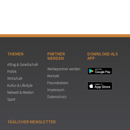
THEMEN
PARTNER
DOWNLOAD ALS
WERDEN
APP
Alltag & Gesellschaft
Werbepartner werden
Politik
Kontakt
Wirtschaft
Freundeskreis
Kultur & Lifestyle
Impressum
Netwelt & Medien
Datenschutz
Sport
TÄGLICHER NEWSLETTER