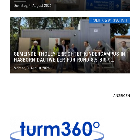
Dienstag, 4. August 2026
POLITIK & WIRTSCHAFT
GEMEINDE THOLEY ERRICHTET KINDERCAMPUS IN
HASBORN-DAUTWEILER FÜR RUND 8,5 BIS 9
MILLIONEN EURO
Montag, 3. August 2026
ANZEIGEN