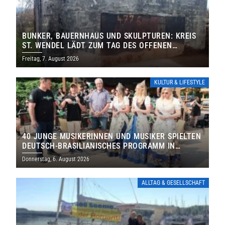
BUNKER, BAUERNHAUS UND SKULPTUREN: KREIS
ST. WENDEL LÄDT ZUM TAG DES OFFENEN
DENKMALS EIN
Freitag, 7. August 2026
KULTUR & LIFESTYLE
40 JUNGE MUSIKERINNEN UND MUSIKER SPIELTEN
DEUTSCH-BRASILIANISCHES PROGRAMM IN
THOLEY
Donnerstag, 6. August 2026
ALLTAG & GESELLSCHAFT