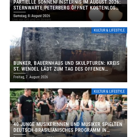
PARTIELLE SONNENFINSTERNIS IM AUGUST 2026:
STERNWARTE PETERBERG ÖFFNET KOSTENLOS
IHRE TORE
Samstag, 8. August 2026
KULTUR & LIFESTYLE
BUNKER, BAUERNHAUS UND SKULPTUREN: KREIS
ST. WENDEL LÄDT ZUM TAG DES OFFENEN
DENKMALS EIN
Freitag, 7. August 2026
KULTUR & LIFESTYLE
40 JUNGE MUSIKERINNEN UND MUSIKER SPIELTEN
DEUTSCH-BRASILIANISCHES PROGRAMM IN
THOLEY