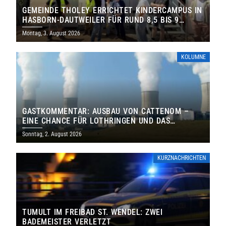
GEMEINDE THOLEY ERRICHTET KINDERCAMPUS IN
HASBORN-DAUTWEILER FÜR RUND 8,5 BIS 9
MILLIONEN EURO
Montag, 3. August 2026
KOLUMNE
GASTKOMMENTAR: AUSBAU VON CATTENOM –
EINE CHANCE FÜR LOTHRINGEN UND DAS
SAARLAND
Sonntag, 2. August 2026
KURZNACHRICHTEN
TUMULT IM FREIBAD ST. WENDEL: ZWEI
BADEMEISTER VERLETZT