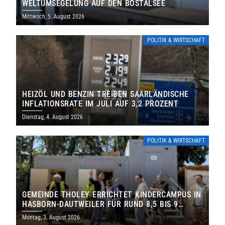
WELTUMSEGELUNG AUF DEN BOSTALSEE
Mittwoch, 5. August 2026
POLITIK & WIRTSCHAFT
HEIZÖL UND BENZIN TREIBEN SAARLÄNDISCHE
INFLATIONSRATE IM JULI AUF 3,2 PROZENT
Dienstag, 4. August 2026
POLITIK & WIRTSCHAFT
GEMEINDE THOLEY ERRICHTET KINDERCAMPUS IN
HASBORN-DAUTWEILER FÜR RUND 8,5 BIS 9
MILLIONEN EURO
Montag, 3. August 2026