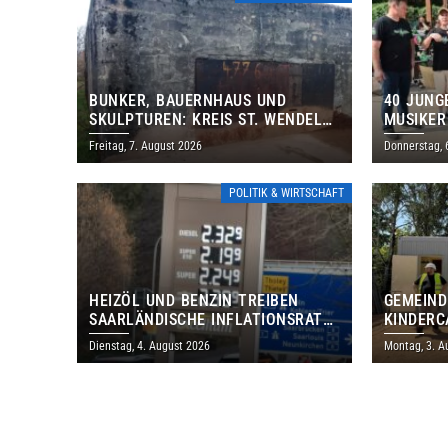
BUNKER, BAUERNHAUS UND
40 JUNG
SKULPTUREN: KREIS ST. WENDEL
MUSIKER
LÄDT ZUM TAG DES OFFENEN
BRASILI
Freitag, 7. August 2026
Donnerstag, 
DENKMALS EIN
THOLEY
POLITIK & WIRTSCHAFT
HEIZÖL UND BENZIN TREIBEN
GEMEIND
SAARLÄNDISCHE INFLATIONSRATE
KINDERC
IM JULI AUF 3,2 PROZENT
DAUTWEI
Dienstag, 4. August 2026
Montag, 3. A
MILLION