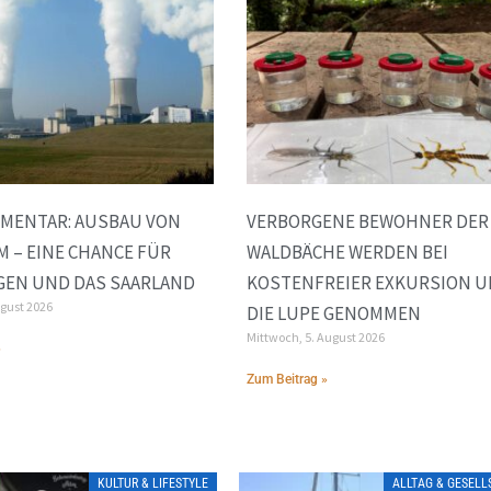
MENTAR: AUSBAU VON
VERBORGENE BEWOHNER DER
 – EINE CHANCE FÜR
WALDBÄCHE WERDEN BEI
GEN UND DAS SAARLAND
KOSTENFREIER EXKURSION 
ugust 2026
DIE LUPE GENOMMEN
Mittwoch, 5. August 2026
»
Zum Beitrag »
KULTUR & LIFESTYLE
ALLTAG & GESEL