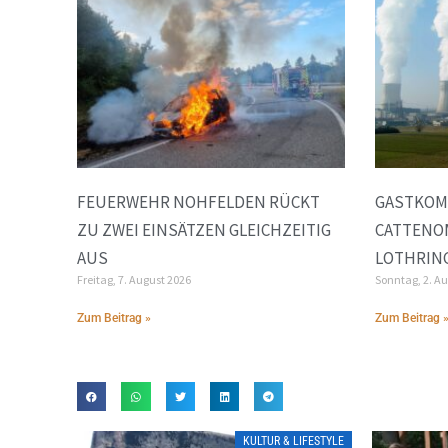
FEUERWEHR NOHFELDEN RÜCKT
GASTKOM
ZU ZWEI EINSÄTZEN GLEICHZEITIG
CATTENOM
AUS
LOTHRIN
Freitag, 7. August 2026
Sonntag, 2. A
Zum Beitrag »
Zum Beitrag 
KULTUR & LIFESTYLE