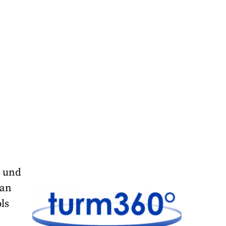
n und
 an
ls