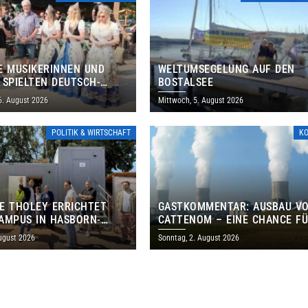
E MUSIKERINNEN UND
WELTUMSEGELUNG AUF DEN
 SPIELTEN DEUTSCH-
BOSTALSEE
ANISCHES PROGRAMM IN
6. August 2026
Mittwoch, 5. August 2026
POLITIK & WIRTSCHAFT
K
E THOLEY ERRICHTET
GASTKOMMENTAR: AUSBAU V
AMPUS IN HASBORN-
CATTENOM – EINE CHANCE F
LER FÜR RUND 8,5 BIS 9
LOTHRINGEN UND DAS SAARL
ugust 2026
Sonntag, 2. August 2026
EN EURO