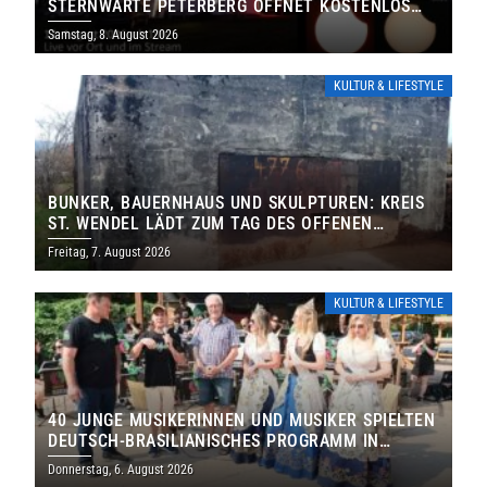
STERNWARTE PETERBERG ÖFFNET KOSTENLOS
IHRE TORE
Samstag, 8. August 2026
KULTUR & LIFESTYLE
BUNKER, BAUERNHAUS UND SKULPTUREN: KREIS
ST. WENDEL LÄDT ZUM TAG DES OFFENEN
DENKMALS EIN
Freitag, 7. August 2026
KULTUR & LIFESTYLE
40 JUNGE MUSIKERINNEN UND MUSIKER SPIELTEN
DEUTSCH-BRASILIANISCHES PROGRAMM IN
THOLEY
Donnerstag, 6. August 2026