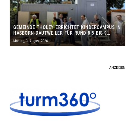
GEMEINDE THOLEY ERRICHTET KINDERCAMPUS IN
HASBORN-DAUTWEILER FÜR RUND 8,5 BIS 9
MILLIONEN EURO
Montag, 3. August 2026
ANZEIGEN