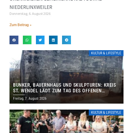
NIEDERLINXWEILER
Donnerstag, 6. August 2026
Zum Beitrag »
KULTUR & LIFESTYLE
BUNKER, BAUERNHAUS UND SKULPTUREN: KREIS
ST. WENDEL LÄDT ZUM TAG DES OFFENEN
DENKMALS EIN
Freitag, 7. August 2026
KULTUR & LIFESTYLE