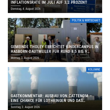
INFLATIONSRATE IM JULI AUF 3,2 PROZENT
Dienstag, 4. August 2026
POLITIK & WIRTSCHAFT
GEMEINDE THOLEY ERRICHTET KINDERCAMPUS IN
HASBORN-DAUTWEILER FÜR RUND 8,5 BIS 9
MILLIONEN EURO
Montag, 3. August 2026
KOLUMNE
GASTKOMMENTAR: AUSBAU VON CATTENOM –
EINE CHANCE FÜR LOTHRINGEN UND DAS
SAARLAND
Sonntag, 2. August 2026