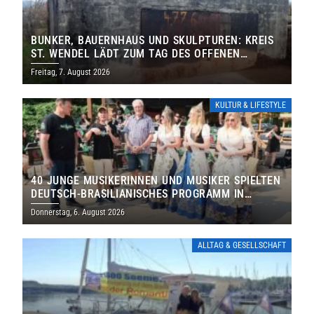
BUNKER, BAUERNHAUS UND SKULPTUREN: KREIS
ST. WENDEL LÄDT ZUM TAG DES OFFENEN
DENKMALS EIN
Freitag, 7. August 2026
KULTUR & LIFESTYLE
40 JUNGE MUSIKERINNEN UND MUSIKER SPIELTEN
DEUTSCH-BRASILIANISCHES PROGRAMM IN
THOLEY
Donnerstag, 6. August 2026
ALLTAG & GESELLSCHAFT