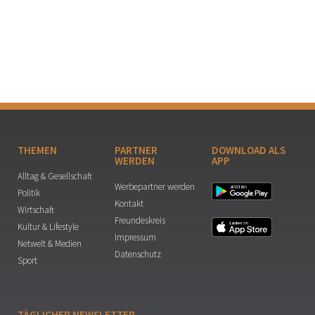
THEMEN
PARTNER
DOWNLOAD ALS
WERDEN
APP
Alltag & Gesellschaft
Werbepartner werden
Politik
Kontakt
Wirtschaft
Freundeskreis
Kultur & Lifestyle
Impressum
Netwelt & Medien
Datenschutz
Sport
TÄGLICHER NEWSLETTER