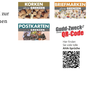
 zur
inen