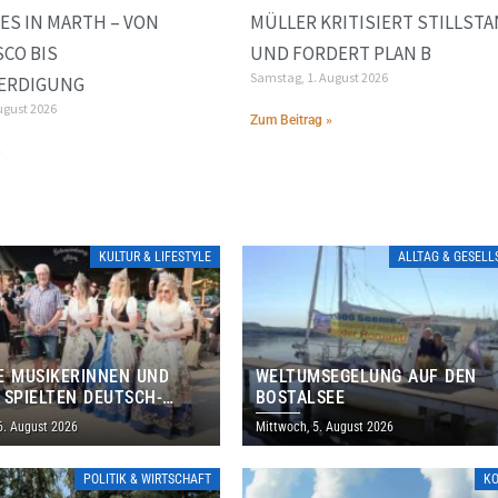
ES IN MARTH – VON
MÜLLER KRITISIERT STILLST
CO BIS
UND FORDERT PLAN B
Samstag, 1. August 2026
ERDIGUNG
ugust 2026
Zum Beitrag »
»
KULTUR & LIFESTYLE
ALLTAG & GESEL
E MUSIKERINNEN UND
WELTUMSEGELUNG AUF DEN
 SPIELTEN DEUTSCH-
BOSTALSEE
ANISCHES PROGRAMM IN
6. August 2026
Mittwoch, 5. August 2026
POLITIK & WIRTSCHAFT
K