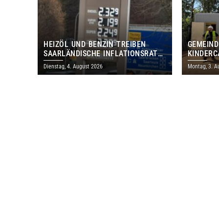
HEIZÖL UND BENZIN TREIBEN
GEMEIND
SAARLÄNDISCHE INFLATIONSRATE
KINDERC
IM JULI AUF 3,2 PROZENT
DAUTWEI
Dienstag, 4. August 2026
Montag, 3. A
MILLION