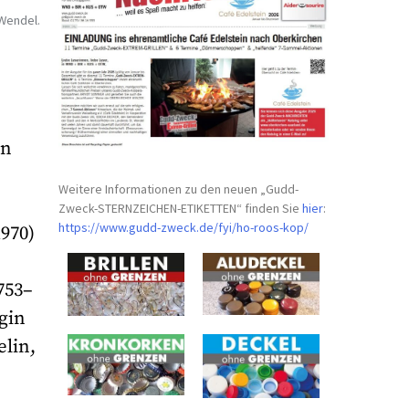
 Wendel.
an
Weitere Informationen zu den neuen „Gudd-
Zweck-STERNZEICHEN-
ETIKETTEN“ finden Sie
hier
:
https://www.gudd-zweck.de/fyi/
ho-roos-kop/
970)
753–
gin
elin,