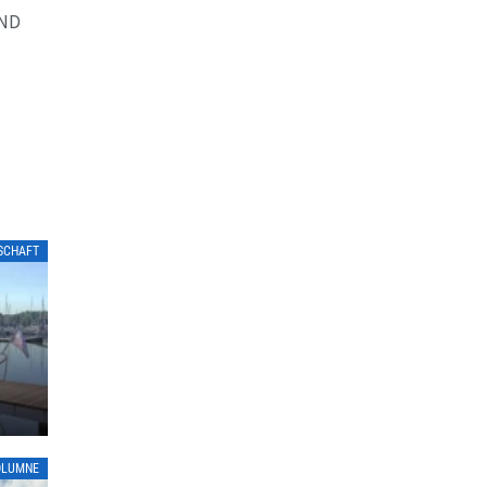
AND
LSCHAFT
OLUMNE