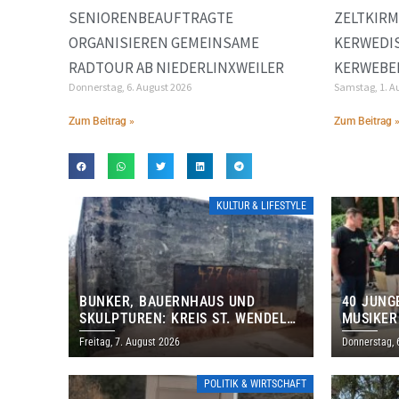
SENIORENBEAUFTRAGTE
ZELTKIRM
ORGANISIEREN GEMEINSAME
KERWEDIS
RADTOUR AB NIEDERLINXWEILER
KERWEBE
Donnerstag, 6. August 2026
Samstag, 1. A
Zum Beitrag »
Zum Beitrag 
KULTUR & LIFESTYLE
BUNKER, BAUERNHAUS UND
40 JUNG
SKULPTUREN: KREIS ST. WENDEL
MUSIKER
LÄDT ZUM TAG DES OFFENEN
BRASILI
Freitag, 7. August 2026
Donnerstag, 
DENKMALS EIN
THOLEY
POLITIK & WIRTSCHAFT