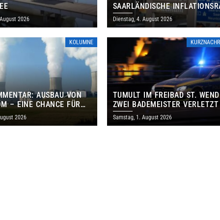
EE
SAARLÄNDISCHE INFLATIONSR
IM JULI AUF 3,2 PROZENT
 August 2026
Dienstag, 4. August 2026
KOLUMNE
KURZNACHR
MMENTAR: AUSBAU VON
TUMULT IM FREIBAD ST. WEND
M – EINE CHANCE FÜR
ZWEI BADEMEISTER VERLETZT
GEN UND DAS SAARLAND
August 2026
Samstag, 1. August 2026