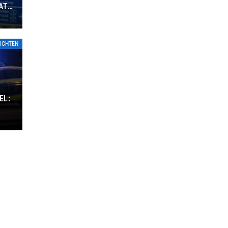
ATE
ICHTEN
EL: