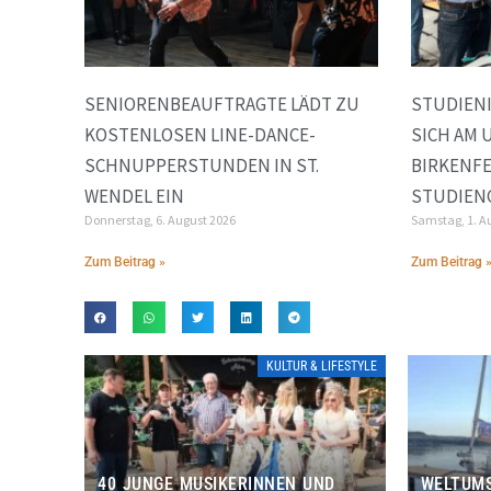
SENIORENBEAUFTRAGTE LÄDT ZU
STUDIEN
KOSTENLOSEN LINE-DANCE-
SICH AM
SCHNUPPERSTUNDEN IN ST.
BIRKENFE
WENDEL EIN
STUDIEN
Donnerstag, 6. August 2026
Samstag, 1. A
Zum Beitrag »
Zum Beitrag 
KULTUR & LIFESTYLE
40 JUNGE MUSIKERINNEN UND
WELTUMS