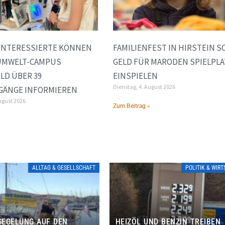
INTERESSIERTE KÖNNEN
FAMILIENFEST IN HIRSTEIN S
 UMWELT-CAMPUS
GELD FÜR MARODEN SPIELPLA
LD ÜBER 39
EINSPIELEN
Dienstag, 4. August 2026
GÄNGE INFORMIEREN
ugust 2026
Zum Beitrag »
»
ALLTAG & GESELLSCHAFT
POLITIK & WIR
EGELUNG AUF DEN
HEIZÖL UND BENZIN TREIBEN